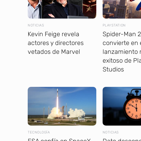
NOTICIAS
PLAYSTATION
Kevin Feige revela
Spider-Man 2
actores y directores
convierte en 
vetados de Marvel
lanzamiento
exitoso de Pl
Studios
TECNOLOGÍA
NOTICIAS
ESA confía en SpaceX
Dato descon