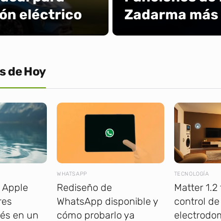
ón eléctrico
Zadarma más a
s de Hoy
WHATSAPP
TECNOLOGÍA
 Apple
Rediseño de
Matter 1.2 f
res
WhatsApp disponible y
control de
és en un
cómo probarlo ya
electrodo