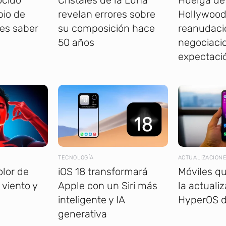
bio de
revelan errores sobre
Hollywood
es saber
su composición hace
reanudaci
50 años
negociaci
expectaci
TECNOLOGÍA
ACTUALIZACION
olor de
iOS 18 transformará
Móviles qu
 viento y
Apple con un Siri más
la actuali
inteligente y IA
HyperOS d
generativa