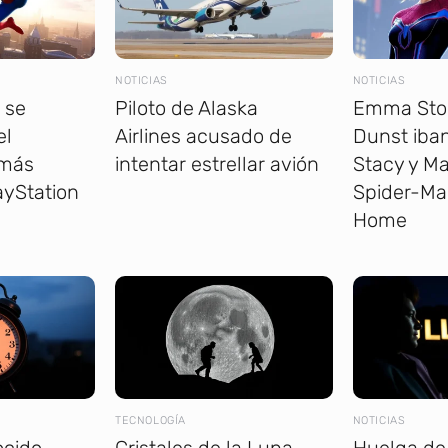
NOTICIAS
NOTICIAS
 se
Piloto de Alaska
Emma Ston
el
Airlines acusado de
Dunst iba
 más
intentar estrellar avión
Stacy y M
ayStation
Spider-Ma
Home
TECNOLOGÍA
NOTICIAS
ocido
Cristales de la Luna
Huelga de