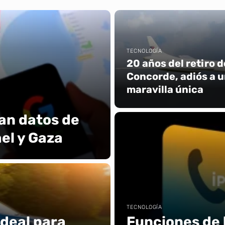
TECNOLOGÍA
20 años del retiro d
Concorde, adiós a 
maravilla única
an datos de
el y Gaza
TECNOLOGÍA
ideal para
Funciones de l