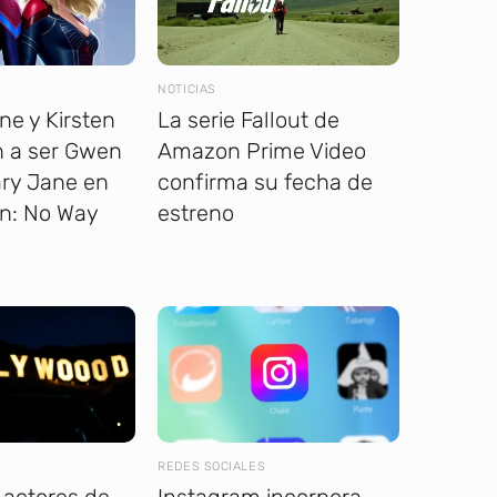
NOTICIAS
e y Kirsten
La serie Fallout de
n a ser Gwen
Amazon Prime Video
ary Jane en
confirma su fecha de
n: No Way
estreno
REDES SOCIALES
 actores de
Instagram incorpora