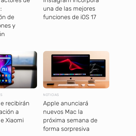
:
una de las mejores
ón de
funciones de iOS 17
ones y
ón
ES
NOTICIAS
e recibirán
Apple anunciará
zación a
nuevos Mac la
e Xiaomi
próxima semana de
forma sorpresiva