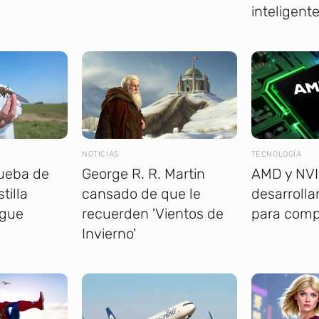
inteligent
NOTICIAS
TECNOLOGÍA
rueba de
George R. R. Martin
AMD y NVI
tilla
cansado de que le
desarroll
ngue
recuerden 'Vientos de
para comp
Invierno'