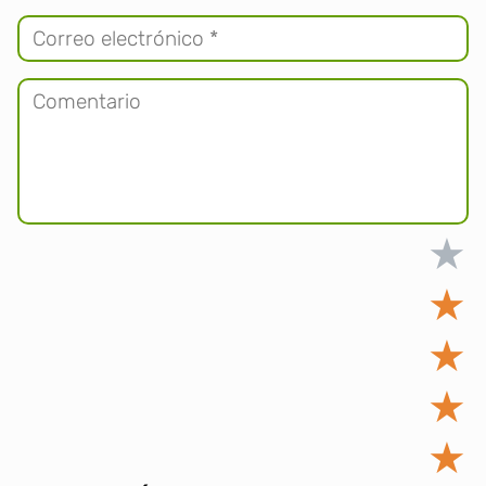
★
★
★
★
★