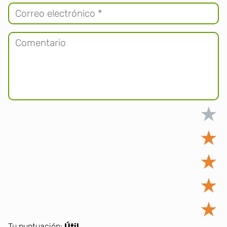
★
★
★
★
★
Tu puntuación:
Útil