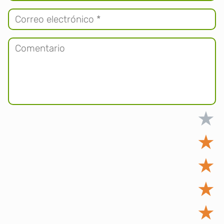
★
★
★
★
★