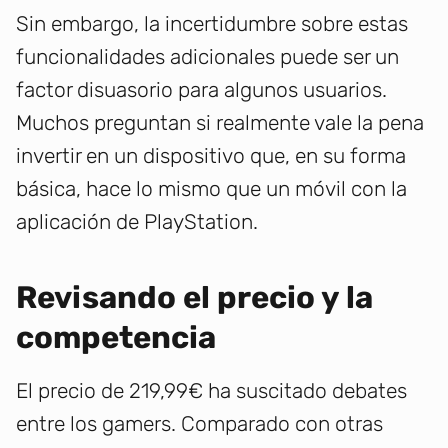
Sin embargo, la incertidumbre sobre estas
funcionalidades adicionales puede ser un
factor disuasorio para algunos usuarios.
Muchos preguntan si realmente vale la pena
invertir en un dispositivo que, en su forma
básica, hace lo mismo que un móvil con la
aplicación de PlayStation.
Revisando el precio y la
competencia
El precio de 219,99€ ha suscitado debates
entre los gamers. Comparado con otras