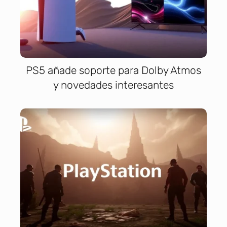
PS5 añade soporte para Dolby Atmos
y novedades interesantes