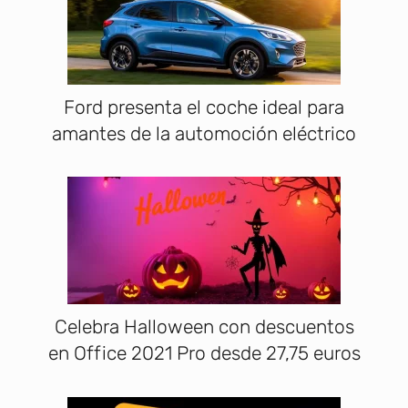
Ford presenta el coche ideal para
amantes de la automoción eléctrico
Celebra Halloween con descuentos
en Office 2021 Pro desde 27,75 euros