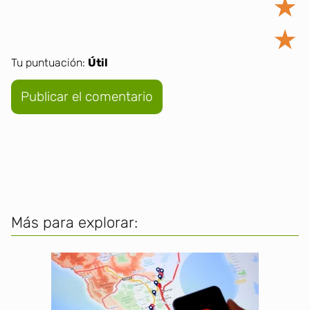
★
★
Tu puntuación:
Útil
Más para explorar: