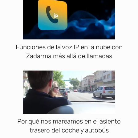
Funciones de la voz IP en la nube con
Zadarma más allá de llamadas
Por qué nos mareamos en el asiento
trasero del coche y autobús