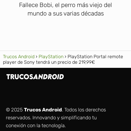
Fallece Bobi, el perro más viejo del
mundo a sus varias décadas
Trucos Android
PlayStation
PlayStation Portal remote
player de Sony tendrá un precio de 219,99€
© 2025
Trucos Android
. Todos los derechos
reservados. Innovando y simplificando tu
conexión con la tecnología.