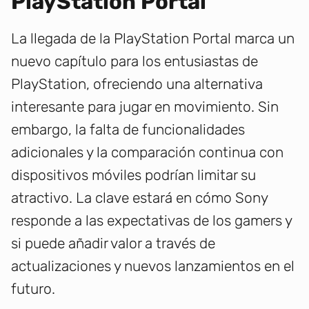
PlayStation Portal
La llegada de la PlayStation Portal marca un
nuevo capítulo para los entusiastas de
PlayStation, ofreciendo una alternativa
interesante para jugar en movimiento. Sin
embargo, la falta de funcionalidades
adicionales y la comparación continua con
dispositivos móviles podrían limitar su
atractivo. La clave estará en cómo Sony
responde a las expectativas de los gamers y
si puede añadir valor a través de
actualizaciones y nuevos lanzamientos en el
futuro.