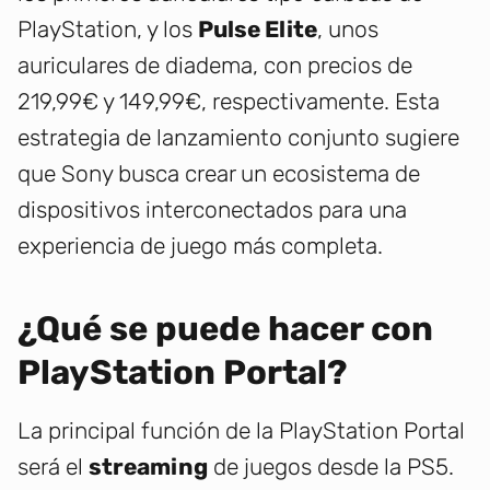
PlayStation, y los
Pulse Elite
, unos
auriculares de diadema, con precios de
219,99€ y 149,99€, respectivamente. Esta
estrategia de lanzamiento conjunto sugiere
que Sony busca crear un ecosistema de
dispositivos interconectados para una
experiencia de juego más completa.
¿Qué se puede hacer con
PlayStation Portal?
La principal función de la PlayStation Portal
será el
streaming
de juegos desde la PS5.