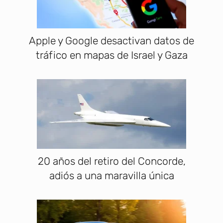
Apple y Google desactivan datos de
tráfico en mapas de Israel y Gaza
20 años del retiro del Concorde,
adiós a una maravilla única