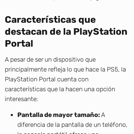
Características que
destacan de la PlayStation
Portal
A pesar de ser un dispositivo que
principalmente refleja lo que hace la PS5, la
PlayStation Portal cuenta con
características que la hacen una opción
interesante:
Pantalla de mayor tamaño:
A
diferencia de la pantalla de un teléfono,