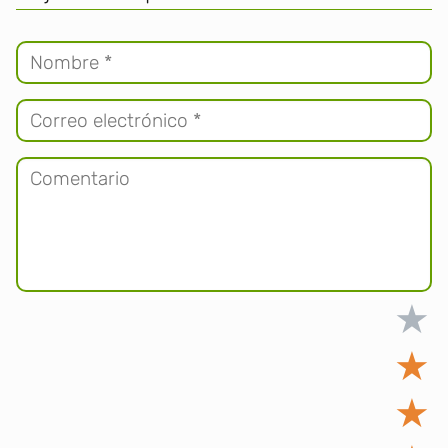
★
★
★