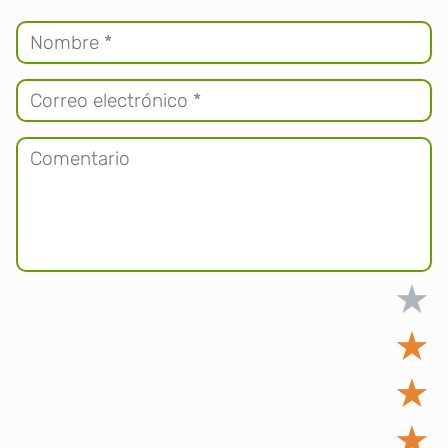
★
★
★
★