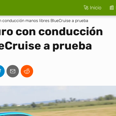
🚀 Inicio
📰 
n conducción manos libres BlueCruise a prueba
uro con conducción
eCruise a prueba