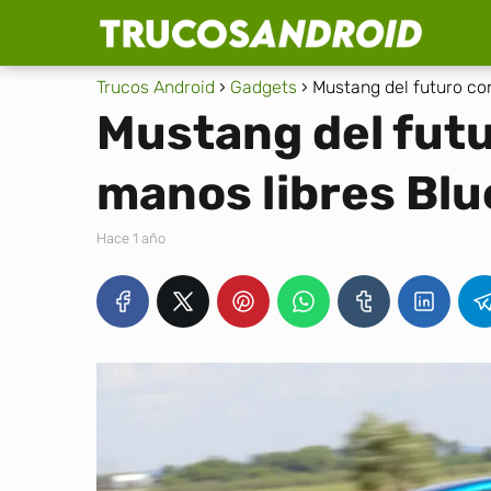
Trucos Android
Gadgets
Mustang del futuro co
Mustang del fut
manos libres Blu
hace 1 año