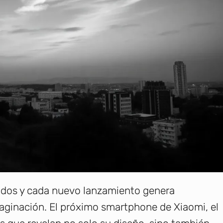
ados y cada nuevo lanzamiento genera
aginación. El próximo smartphone de Xiaomi, el