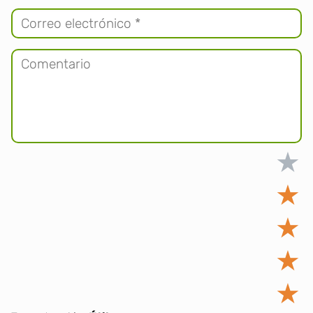
★
★
★
★
★