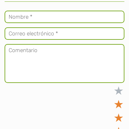
★
★
★