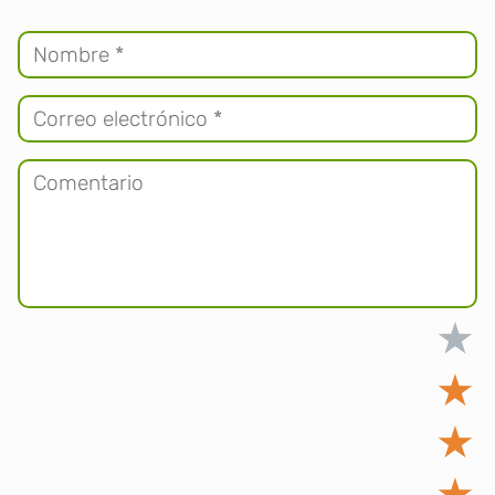
★
★
★
★