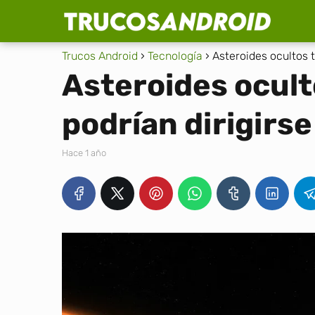
Trucos Android
Tecnología
Asteroides ocultos t
Asteroides ocult
podrían dirigirse 
hace 1 año