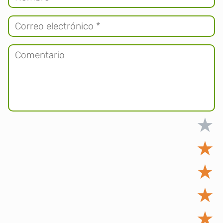
★
★
★
★
★