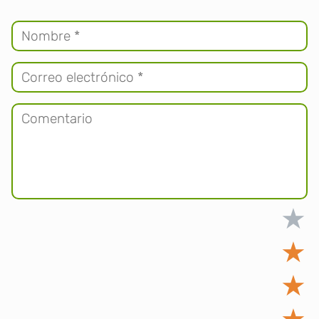
★
★
★