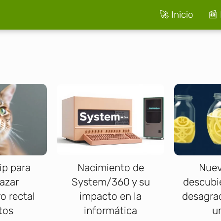
🚀 Inicio
📰 
ip para
Nacimiento de
Nuev
azar
System/360 y su
descubi
o rectal
impacto en la
desagrad
tos
informática
u