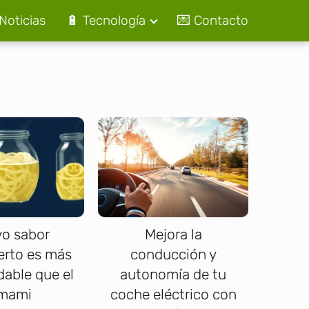
Noticias
🔋 Tecnología
💌 Contacto
o sabor
Mejora la
erto es más
conducción y
able que el
autonomía de tu
mami
coche eléctrico con