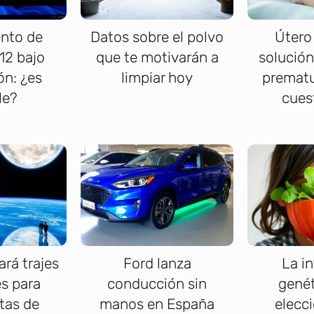
nto de
Datos sobre el polvo
Útero 
12 bajo
que te motivarán a
solución
ón: ¿es
limpiar hoy
prematu
le?
cues
ará trajes
Ford lanza
La in
es para
conducción sin
genét
tas de
manos en España
elecci