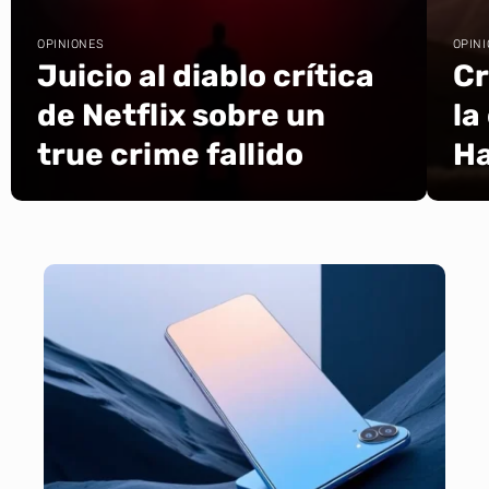
OPINIONES
OPIN
Juicio al diablo crítica
Cr
de Netflix sobre un
la
true crime fallido
Ha