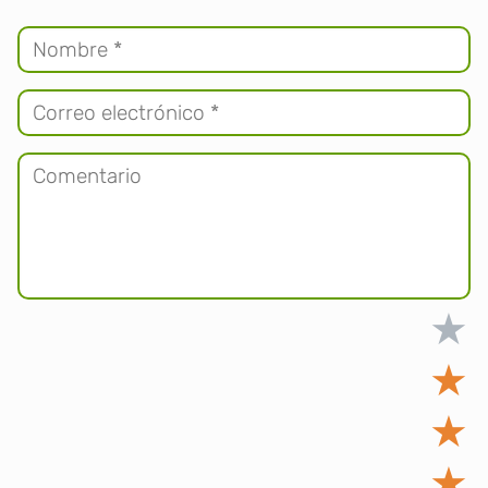
★
★
★
★