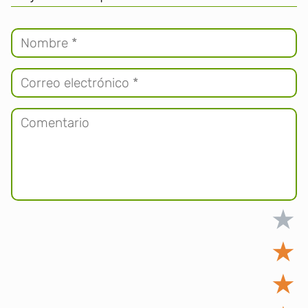
★
★
★