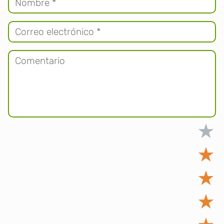
★
★
★
★