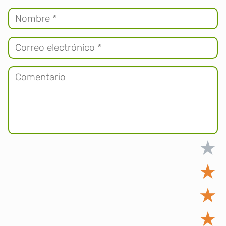
★
★
★
★